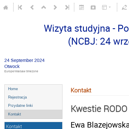
Wizyta studyjna - P
(NCBJ: 24 wrz
24 September 2024
Otwock
Europe/Warsaw timezone
Kontakt
Home
Rejestracja
Kwestie RODO
Przydatne linki
Kontakt
Ewa Blazejowsk
Kontakt